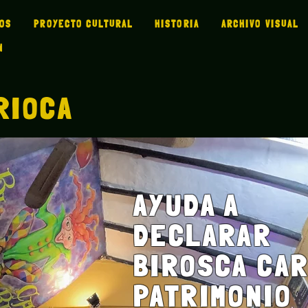
MOS
PROYECTO CULTURAL
HISTORIA
ARCHIVO VISUAL
N
RIOCA
AYUDA A
DECLARAR
BIROSCA CAR
PATRIMONIO