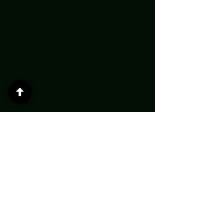
Peso de la tela: 180 g/m² (5.3 
oz/yd²)
Corte relajado y largo corto 
(cropped)
Cuello redondo acanalado y 
hombros caídos
Construcción con costuras 
laterales y refuerzo de hombro 
a hombro
Dobladillos con doble aguja
Pre-encogido para mantener 
la forma