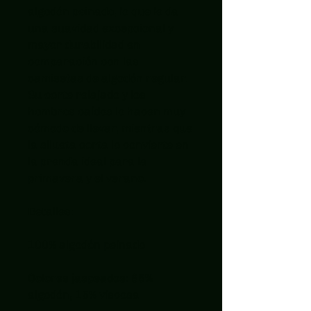
algodón peinado, lo que le da 
una suavidad excepcional y 
mayor durabilidad en 
comparación con las 
camisetas de algodón regular. 
Su corte relajado y los 
hombros caídos lo hacen muy 
cómodo de llevar, mientras que 
la silueta corta lo convierte en 
la prenda ideal para la 
primavera y el verano.
Detalles:
100% algodón peinado
Colores jaspeados: 85% 
algodón, 15% viscosa