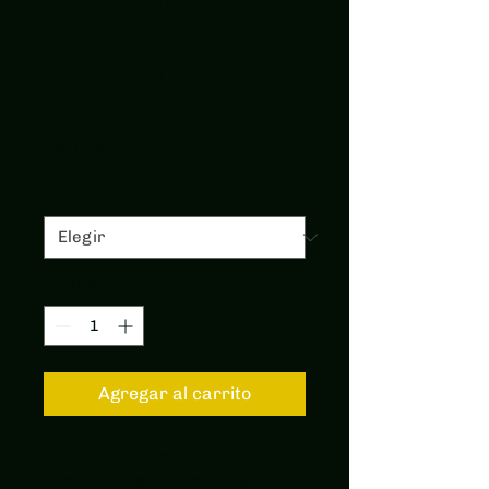
Crop Top -
Diseños Logo
Oficial & Luna
(1999)
Precio
USD 29,00
Size
*
Cantidad
*
Agregar al carrito
Este crop top está 
confeccionado con 100% 