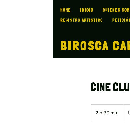
HOME
INICIO
QUIENES SO
REGISTRO ARTISTICO
PETICIÓ
BIROSCA CA
CINE CL
20
dóla
2 h 30 min
2
esta
h