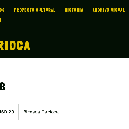
MOS
PROYECTO CULTURAL
HISTORIA
ARCHIVO VISUAL
N
RIOCA
UB
res
USD 20
Birosca Carioca
dounidenses