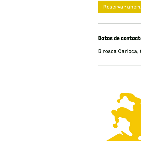
3
Reservar ahor
0
m
i
Datos de contact
n
Birosca Carioca, 